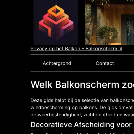
Skip
to
content
Privacy op het Balkon – Balkonscherm.nl
Achtergrond
Contact
Welk Balkonscherm zoe
Deze gids helpt bij de selectie van balkonsc
windbescherming op balkons. De gids omvat d
de weerbestendigheid, zichtdichtheid en waa
Decoratieve Afscheiding voor