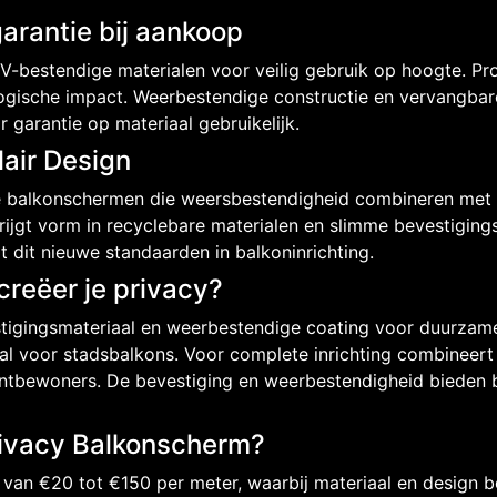
garantie bij aankoop
V-bestendige materialen voor veilig gebruik op hoogte. Pr
ologische impact. Weerbestendige constructie en vervangba
 garantie op materiaal gebruikelijk.
air Design
e balkonschermen die weersbestendigheid combineren met m
krijgt vorm in recyclebare materialen en slimme bevestigin
 dit nieuwe standaarden in balkoninrichting.
reëer je privacy?
igingsmateriaal en weerbestendige coating voor duurzame 
al voor stadsbalkons. Voor complete inrichting combineert
tbewoners. De bevestiging en weerbestendigheid bieden b
rivacy Balkonscherm?
van €20 tot €150 per meter, waarbij materiaal en design bep