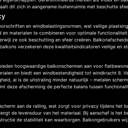
alt dit zich in aangename buitenruimte met beschutte sfee
cy
schriften en windbelastingsnormen, wat veilige plaatsing
eid en materialen te combineren voor optimale functionalite
erwijl ze ook beschutting en sfeer creëren. Balkonafschei
lkons verzekeren deze kwaliteitsindicatoren veilige en stij
 bieden hoogwaardige balkonschermen aan voor flatbewone
ialen en biedt een windbestendigheid tot windkracht 8. V
d, al is de uitstraling minder natuurlijk – metalen scherm
mt deze afscherming de perfecte balans tussen functionali
scherm aan de railing, wat zorgt voor privacy tijdens het 
ngt de levensduur van het materiaal. Bij aanschaf is het b
structie de stabiliteit kan waarborgen. Balkongebruikers w