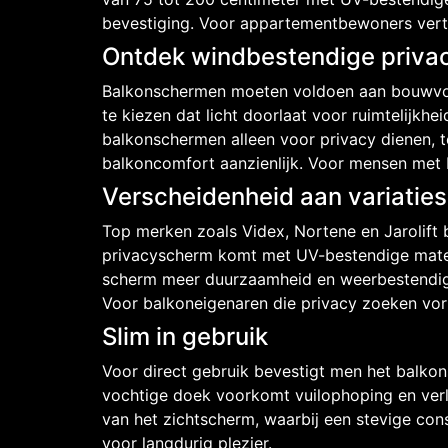
bevestiging. Voor appartementbewoners verta
Ontdek windbestendige priva
Balkonschermen moeten voldoen aan bouwvoor
te kiezen dat licht doorlaat voor ruimtelijkh
balkonschermen alleen voor privacy dienen, t
balkoncomfort aanzienlijk. Voor mensen met ba
Verscheidenheid aan variaties
Top merken zoals Videx, Nortene en Jarolift
privacyscherm komt met UV-bestendige mater
scherm meer duurzaamheid en weerbestendighei
Voor balkoneigenaren die privacy zoeken vor
Slim in gebruik
Voor direct gebruik bevestigt men het balkon
vochtige doek voorkomt vuilophoping en verle
van het zichtscherm, waarbij een stevige con
voor langdurig plezier.