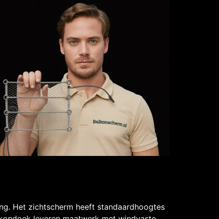
ng. Het zichtscherm heeft standaardhoogtes
lkondoek leveren maatwerk met windvaste