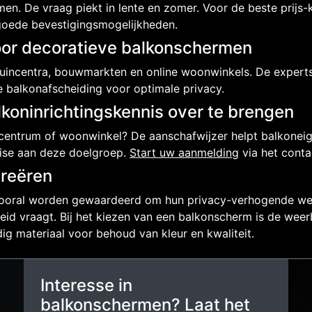
. De vraag piekt in lente en zomer. Voor de beste prijs-k
goede bevestigingsmogelijkheden.
oor decoratieve balkonschermen
e tuincentra, bouwmarkten en online woonwinkels. De expe
e balkonafscheiding voor optimale privacy.
lkoninrichtingskennis over te brengen
centrum of woonwinkel? De aanschafwijzer helpt balkoneige
tise aan deze doelgroep.
Start uw aanmelding
via het conta
creëren
ooral worden gewaardeerd om hun privacy-verhogende werk
id vraagt. Bij het kiezen van een balkonscherm is de weer
ig materiaal voor behoud van kleur en kwaliteit.
Interesse in
balkonschermen? Laat het