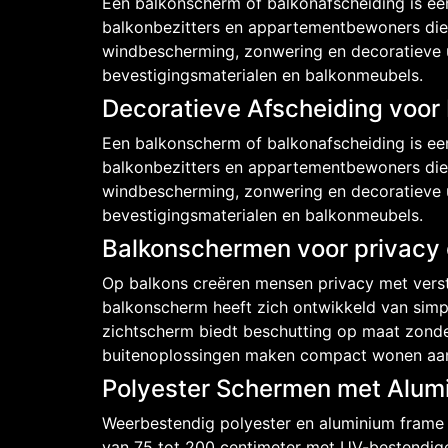
Een balkonscherm of balkonafscheiding is ee
balkonbezitters en appartementbewoners die 
windbescherming, zonwering en decoratieve ui
bevestigingsmaterialen en balkonmeubels.
Decoratieve Afscheiding voor
Een balkonscherm of balkonafscheiding is ee
balkonbezitters en appartementbewoners die 
windbescherming, zonwering en decoratieve ui
bevestigingsmaterialen en balkonmeubels.
Balkonschermen voor privacy o
Op balkons creëren mensen privacy met verste
balkonscherm heeft zich ontwikkeld van simpe
zichtscherm biedt beschutting op maat zonder
buitenoplossingen maken compact wonen aa
Polyester Schermen met Alum
Weerbestendig polyester en aluminium frame
van 75 tot 200 centimeter met UV-bestendi