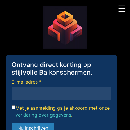
☰
Skip
to
content
Ontvang direct korting op
stijlvolle Balkonschermen.
E-mailadres *
Met je aanmelding ga je akkoord met onze
verklaring over gegevens
.
Nu inschrijven