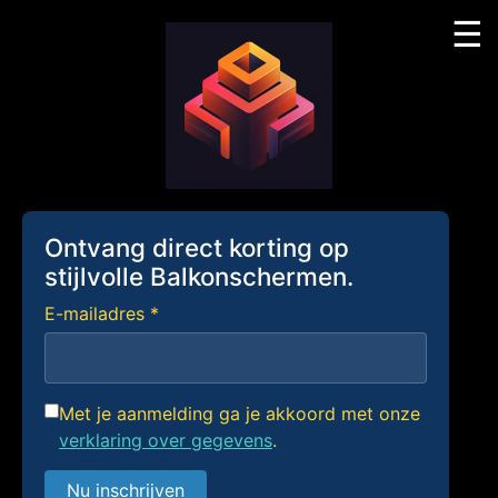
☰
Skip
to
content
Ontvang direct korting op
stijlvolle Balkonschermen.
E-mailadres *
Met je aanmelding ga je akkoord met onze
verklaring over gegevens
.
Nu inschrijven